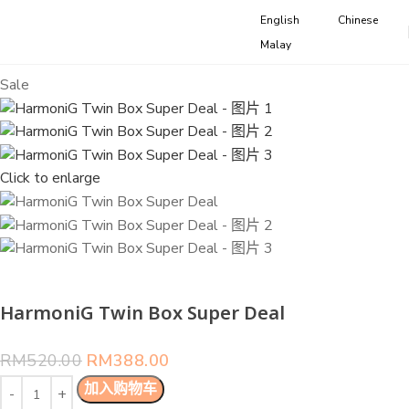
English
Chinese
Malay
Sale
Click to enlarge
HarmoniG Twin Box Super Deal
RM
520.00
RM
388.00
加入购物车