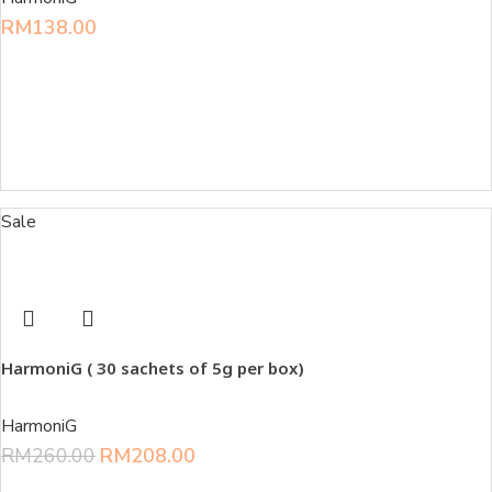
RM
138.00
Sale
HarmoniG ( 30 sachets of 5g per box)
HarmoniG
RM
260.00
RM
208.00