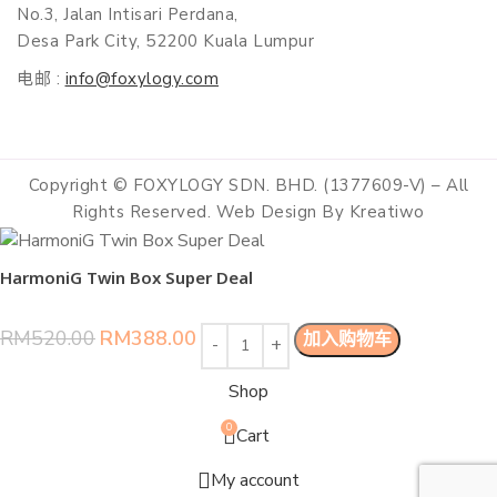
No.3, Jalan Intisari Perdana,
Desa Park City, 52200 Kuala Lumpur
电邮 :
info@foxylogy.com
Copyright © FOXYLOGY SDN. BHD. (1377609-V) – All
Rights Reserved. Web Design By Kreatiwo
HarmoniG Twin Box Super Deal
RM
520.00
RM
388.00
加入购物车
Shop
0
Cart
My account