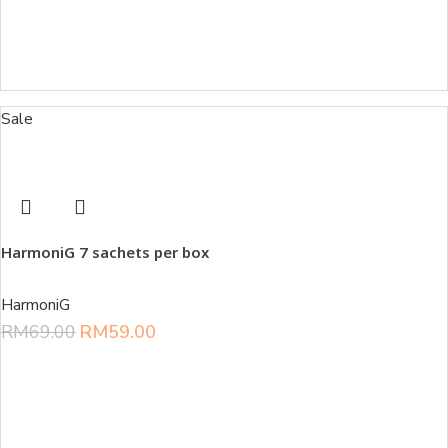
Sale
HarmoniG 7 sachets per box
HarmoniG
RM
69.00
RM
59.00